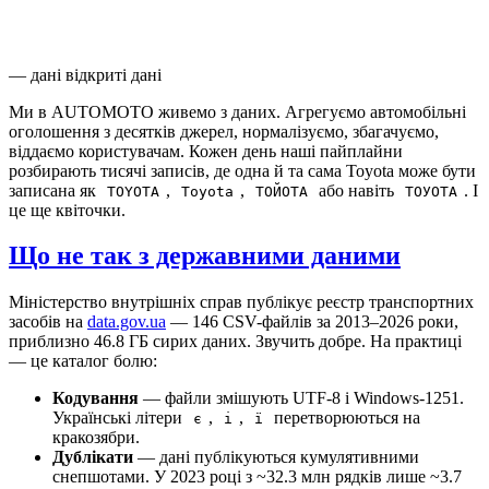
—
дані
відкриті дані
Ми в AUTOMOTO живемо з даних. Агрегуємо автомобільні
оголошення з десятків джерел, нормалізуємо, збагачуємо,
віддаємо користувачам. Кожен день наші пайплайни
розбирають тисячі записів, де одна й та сама Toyota може бути
записана як
,
,
або навіть
. І
TOYOTA
Toyota
ТОЙОТА
ТОУОТА
це ще квіточки.
Що не так з державними даними
Міністерство внутрішніх справ публікує реєстр транспортних
засобів на
data.gov.ua
— 146 CSV-файлів за 2013–2026 роки,
приблизно 46.8 ГБ сирих даних. Звучить добре. На практиці
— це каталог болю:
Кодування
— файли змішують UTF-8 і Windows-1251.
Українські літери
,
,
перетворюються на
є
і
ї
кракозябри.
Дублікати
— дані публікуються кумулятивними
снепшотами. У 2023 році з ~32.3 млн рядків лише ~3.7