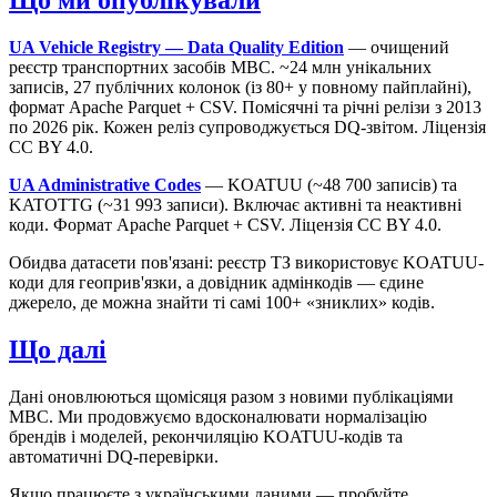
Що ми опублікували
UA Vehicle Registry — Data Quality Edition
— очищений
реєстр транспортних засобів МВС. ~24 млн унікальних
записів, 27 публічних колонок (із 80+ у повному пайплайні),
формат Apache Parquet + CSV. Помісячні та річні релізи з 2013
по 2026 рік. Кожен реліз супроводжується DQ-звітом. Ліцензія
CC BY 4.0.
UA Administrative Codes
— KOATUU (~48 700 записів) та
KATOTTG (~31 993 записи). Включає активні та неактивні
коди. Формат Apache Parquet + CSV. Ліцензія CC BY 4.0.
Обидва датасети пов'язані: реєстр ТЗ використовує KOATUU-
коди для геоприв'язки, а довідник адмінкодів — єдине
джерело, де можна знайти ті самі 100+ «зниклих» кодів.
Що далі
Дані оновлюються щомісяця разом з новими публікаціями
МВС. Ми продовжуємо вдосконалювати нормалізацію
брендів і моделей, рекончиляцію KOATUU-кодів та
автоматичні DQ-перевірки.
Якщо працюєте з українськими даними — пробуйте,