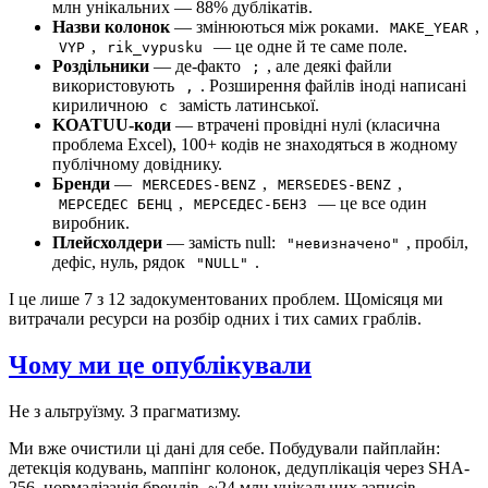
млн унікальних — 88% дублікатів.
Назви колонок
— змінюються між роками.
,
MAKE_YEAR
,
— це одне й те саме поле.
VYP
rik_vypusku
Роздільники
— де-факто
, але деякі файли
;
використовують
. Розширення файлів іноді написані
,
кириличною
замість латинської.
с
KOATUU-коди
— втрачені провідні нулі (класична
проблема Excel), 100+ кодів не знаходяться в жодному
публічному довіднику.
Бренди
—
,
,
MERCEDES-BENZ
MERSEDES-BENZ
,
— це все один
МЕРСЕДЕС БЕНЦ
МЕРСЕДЕС-БЕНЗ
виробник.
Плейсхолдери
— замість null:
, пробіл,
"невизначено"
дефіс, нуль, рядок
.
"NULL"
І це лише 7 з 12 задокументованих проблем. Щомісяця ми
витрачали ресурси на розбір одних і тих самих граблів.
Чому ми це опублікували
Не з альтруїзму. З прагматизму.
Ми вже очистили ці дані для себе. Побудували пайплайн:
детекція кодувань, маппінг колонок, дедуплікація через SHA-
256, нормалізація брендів. ~24 млн унікальних записів