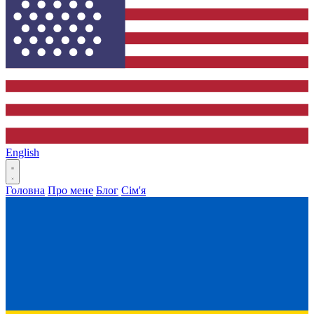
English
Головна
Про мене
Блог
Сім'я