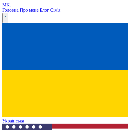
MK
.
Головна
Про мене
Блог
Сім'я
Українська