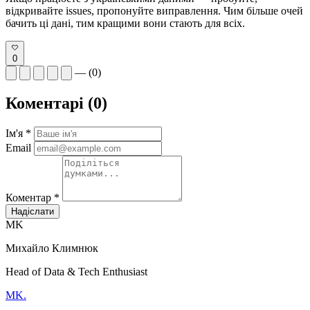
відкривайте issues, пропонуйте виправлення. Чим більше очей
бачить ці дані, тим кращими вони стають для всіх.
0
—
(0)
Коментарі
(0)
Ім'я *
Email
Коментар *
Надіслати
MK
Михайло Климнюк
Head of Data & Tech Enthusiast
MK
.