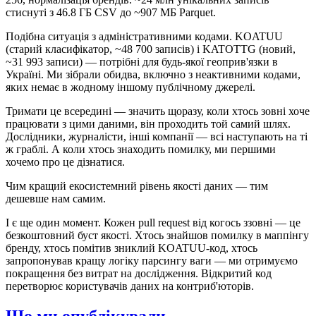
стиснуті з 46.8 ГБ CSV до ~907 МБ Parquet.
Подібна ситуація з адміністративними кодами. KOATUU
(старий класифікатор, ~48 700 записів) і KATOTTG (новий,
~31 993 записи) — потрібні для будь-якої геоприв'язки в
Україні. Ми зібрали обидва, включно з неактивними кодами,
яких немає в жодному іншому публічному джерелі.
Тримати це всередині — значить щоразу, коли хтось зовні хоче
працювати з цими даними, він проходить той самий шлях.
Дослідники, журналісти, інші компанії — всі наступають на ті
ж граблі. А коли хтось знаходить помилку, ми першими
хочемо про це дізнатися.
Чим кращий екосистемний рівень якості даних — тим
дешевше нам самим.
І є ще один момент. Кожен pull request від когось ззовні — це
безкоштовний буст якості. Хтось знайшов помилку в маппінгу
бренду, хтось помітив зниклий KOATUU-код, хтось
запропонував кращу логіку парсингу ваги — ми отримуємо
покращення без витрат на дослідження. Відкритий код
перетворює користувачів даних на контриб'юторів.